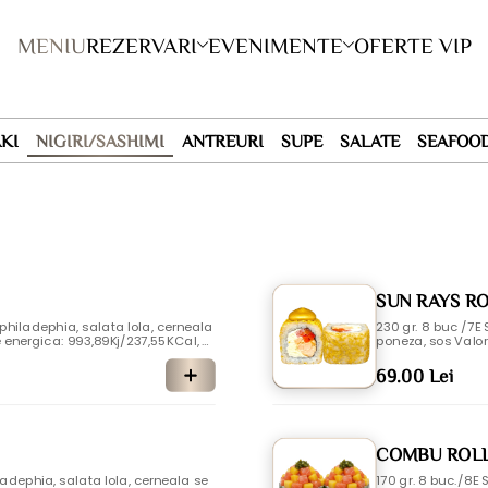
MENIU
REZERVARI
EVENIMENTE
OFERTE VIP
KI
NIGIRI/SASHIMI
ANTREURI
SUPE
SALATE
SEAFOO
SUN RAYS R
230 gr. 8 buc /7E
poneza, sos Valori
cide: 37,44g, Zaharuri: 3,45g, Protei
Grasimi:17,91 g, Ac
Soia, Dioxidul de sulf si sulfitii, Glu
ne: 7,84g, Sare: 0,3
69.00 Lei
e, lapte, oua, mus
COMBU ROL
170 gr. 8 buc./8