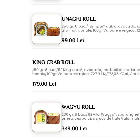
UNAGHI ROLL
250 gr. 8 buc./12E Tipar* dublu, avocado, so
alori nutritionale/100gr Valoare energica: 12
g, Acizi grasi saturati: 2,96g, Glucide: 12,29g
are: 0,73g Alergeni: Seminte de susan, soia, 
99.00 Lei
si sulfiti, peste, moluste, mustar
KING CRAB ROLL
180 gr. 8 buc./5E King crab*, avocado, icre tobiko*, maioneza japone
tionale/100gr Valoare energica: 727,94 Kj/173,98 KCal, Grasimi
5g, Glucide: 13,83g, Zaharuri: 3,68g, Proteine: 12,51g, Sare: 1,1g
mustar
179.00 Lei
WAGYU ROLL
230 gr. 8 buc./9E Vita Wagyu*, sparanghe
oneza, ceapa civas, sos de trufe Valori nutr
074,5 Kj/256,81 KCal, Grasimi: 8,33g, Acizi g
Zaharuri: 3,44g, Proteine: 11,07g, Sare: 0,48g 
349.00 Lei
oxidul de sulf si sulfiti, mustar