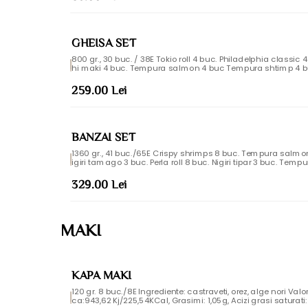
GHEISA SET
800 gr., 30 buc. / 38E Tokio roll 4 buc. Philadelphia class
hi maki 4 buc. Tempura salmon 4 buc Tempura shtimp 4 buNi
2 buc. Nigiri ton 2 buc Valori nutritionale/100gr Valoare energica: 942,22 Kj/225,2 KCal, Grasimi
: 5,3 g, Acizi grasi saturati: 1,4 g, Glucide: 34,36g, Zaharuri: 3
259.00 Lei
geni: Seminte de susan, soia, oua, gluten, mustar, crustacee, di
a, lapt
BANZAI SET
1360 gr., 41 buc./65E Crispy shrimps 8 buc. Tempura salm
igiri tamago 3 buc. Perla roll 8 buc. Nigiri tipar 3 buc. Tempu
buc. Valori nutritionale/100gr Valoare energica: 1167,14 Kj/278,96 KCal, Grasimi:11,04g, Acizi gra
si saturati:2,02g, Glucide: 35,46g, Zaharuri:4,75g, Proteine: 
329.00 Lei
de susan, soia, oua,gluten, peste, mustar , dioxid de sulf si su
MAKI
KAPA MAKI
120 gr. 8 buc./8E Ingrediente: castraveti, orez, alge nori Val
ca:943,62 Kj/225,54KCal, Grasimi: 1,05g, Acizi grasi saturati: 0