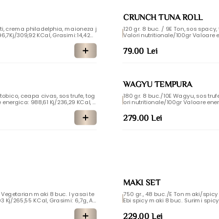
CRUNCH TUNA ROLL
eti, crema philadelphia, maioneza j
120 gr. 8 buc. / 9E Ton, sos spacy,
Valori nutritionale/100gr Valoare e
turati: 1,81g, Glucide: 13,03g, Zahar
 si sulfiti , lapte
san, soia, peste, gluten, telina, mol
79.00 Lei
WAGYU TEMPURA
 tobico, ceapa civas, sos trufe, tog
180 gr. 8 buc./10E Wagyu, sos tru
ori nutritionale/100gr Valoare ener
haruri: 2,8g, Proteine: 13,76g, Sare:
ati: 1,62g, Glucide: 1,62g, Zaharuri
ti, gluten, peste, mustar
soia, oua, gluten, dioxid de sulf si 
279.00 Lei
MAKI SET
Vegetarian maki 8 buc. I yasai te
750 gr., 48 buc./E Ton maki/spic
Ebi spicy maki 8 buc. Surimi spicy
teine: 6,19g, Sare: 0,2g Alergeni: Mu
nutritionale/100gr Valoare energic
0.53g, Glucide: 20.04g, Zaharuri:3.
229.00 Lei