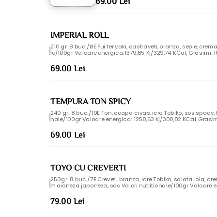
69.00 Lei
ti, lapte, mustar
IMPERIAL ROLL
210 gr. 8 buc./8E Pui teriyaki, castraveti, branza, sepie, crema philadephi
le/100gr Valoare energica:1379,65 Kj/329,74 KCal, Grasimi: 16,03g, Acizi grasi saturati: 4,53g, Gl
ucide: 35,06g, Zaharuri: 5,51g, Proteine: 10,61g, Sare: 0,66g Al
i sulfiti, gluten, peste, oua, mustar, lapte
69.00 Lei
TEMPURA TON SPICY
240 gr. 8 buc./10E Ton, ceapa civas, icre Tobiko, sos spacy, tempura, sos teriyaki Valori nutritio
nale/100gr Valoare energica: 1258,63 Kj/300,82 KCal, Grasimi: 
Glucide: 38,95g, Zaharuri: 4,24g, Proteine: 9,53g, Sare: 1,15g
este, gluten, telina, dioxid de sulf si sulfiti, moluste, mustar
69.00 Lei
TOYO CU CREVERTI
250gr. 8 buc./7E Creveti, branza, icre Tobiko, salata lola, crema philade
maioneza japoneza, sos Valori nutritionale/100gr Valoare energica: 1144,13
simi: 11,61g, Acizi grasi saturati: 4,28g, Glucide: 32,17g, Zaharu
g Alergeni: Lapte , soia, oua, gluten, peste, mustar, telina, diox
79.00 Lei