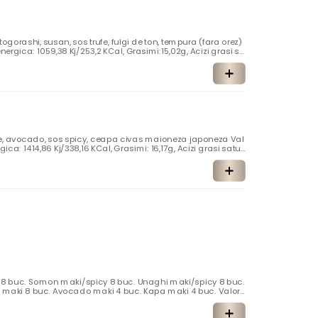
 togorashi, susan, sos trufe, fulgi de ton, tempura (fara orez)
nergica: 1059,38 Kj/253,2 KCal, Grasimi:15,02g, Acizi grasi sa
uri: 3,52g, Proteine: 16,55g, Sare: 1,47g Alergeni: Seminte de su
uste, mustar, dioxid de sulf si sulfiti
fe, avocado, sos spicy, ceapa civas maioneza japoneza Val
gica: 1414,86 Kj/338,16 KCal, Grasimi: 16,17g, Acizi grasi satur
: 3,73g, Proteine: 8,89g, Sare: 0,5g Alergeni: Seminte de susan,
sulfiti , peste, moluste , mustar
y 8 buc. Somon maki/spicy 8 buc. Unaghi maki/spicy 8 buc.
 maki 8 buc. Avocado maki 4 buc. Kapa maki 4 buc. Valori
a:602.72 Kj/144.05KCal, Grasimi: 3.33g, Acizi grasi saturati:
94g, Proteine: 7.41g, Sare:0.82g Alergeni: susan, soia, oua, gl