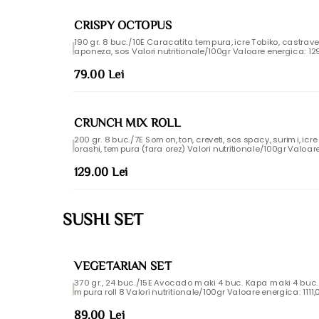
CRISPY OCTOPUS
190 gr. 8 buc./10E Caracatita tempura, icre Tobiko, castrav
aponeza, sos Valori nutritionale/100gr Valoare energica: 1296,7Kj/309,92 KCal, Grasimi:14,42g,
Acizi grasi saturati: 2,08g, Glucide: 36,48g, Zaharuri: 3,15g, Proteine: 8,15g, Sare: 0,79g Alergeni:
gluten, moluste , peste, soia, oua, mustar, telina, dioxid de sulf
79.00 Lei
CRUNCH MIX ROLL
200 gr. 8 buc./7E Somon, ton, creveti, sos spacy, surimi, icre
orashi, tempura (fara orez) Valori nutritionale/100gr Valoare energica: 988,61 Kj/236,29 KCal,
Grasimi: 15,54g, Acizi grasi saturati: 1,87g, Glucide: 10,51g, Za
0,64g Alergeni: Seminte de susan, soia, dioxid de sulf si sulfi
129.00 Lei
SUSHI SET
VEGETARIAN SET
370 gr., 24 buc./15E Avocado maki 4 buc. Kapa maki 4 buc. 
mpura roll 8 Valori nutritionale/100gr Valoare energica: 1111,03 Kj/265,55 KCal, Grasimi: 6,7g, Ac
izi grasi saturati: 0,83g, Glucide: 47,58g, Zaharuri: 2,36g, Pro
star, gluten , soia, dioxid de sulf si sulfiti
89.00 Lei