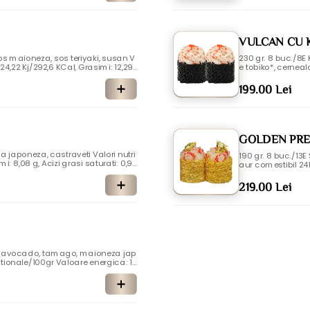
VULCAN CU 
s maioneza, sos teriyaki, susan V
230 gr. 8 buc./8E 
24,22 Kj/292,6 KCal, Grasimi: 12,29
e tobiko*, cerneal
, Zaharuri: 4,46g, Proteine: 10,44g, S
Kj/240,29 KCal, Gr
oua, gluten, telina, dioxidul de sulf
aruri: 3,45g, Prote
199.00 Lei
ulf si sulfiti, Glut
GOLDEN PRE
za, castraveti Valori nutri
190 gr. 8 buc./13E
: 8,08 g, Acizi grasi saturati: 0,9
aur comestibil 24KT Valori nutritionale/100gr Valoare energica: 1232,
 Alergeni: Peste , soia, gluten, oua,
68 KCal, Grasimi: 1
6g, Proteine: 7,15
219.00 Lei
stacee, peste, mo
l, avocado, tamago, maioneza jap
itionale/100gr Valoare energica: 1
rasi saturati: 0,86g, Glucide: 34,2g,
Alergeni: Peste, oua, soia, gluten, Di