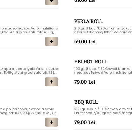
PERLA ROLL
a, sos Valori nutritiona
210 gr. 8 buc./8E Somon teriyaki,
alori nutritionale/100gr Valoare en
ergeni: Telina, soia, dioxid de sulf s
aturati: 4,53g, Glucide: 35,06g, Zah
, dioxid de sulf si sulfiti, gluten, p
69.00 Lei
EBI HOT ROLL
190 gr. 8 buc. /15E Creveti, branza, icre Tobiko, salata lola, crema philadephia, maioneza japo
11,48g, Acizi grasi saturati: 1,33g,
neza, sos teriyaki Valori nutritionale/100gr Valoare energica: 1090,94 Kj/260,74 KCal, Grasimi:
 Alergeni: Seminse de susan, soia, p
8,44g, Acizi grasi saturati: 3,42g, G
rgeni: Seminte de susan, soia, oua, g
79.00 Lei
mustar
BBQ ROLL
phia, cerneala sepie,
200 gr. 8 buc./10E Somon, creveti 
 Kj/273,45 KCal, Gra
i nutritionale/100gr Valoare energi
ri: 3,45g, Proteine: 9,58g, Sare: 1,08
ti: 1,88g, Glucide: 32,98g, Zaharuri
id de sulf si sulfiti
n, soia, oua, gluten, peste, telina, d
79.00 Lei